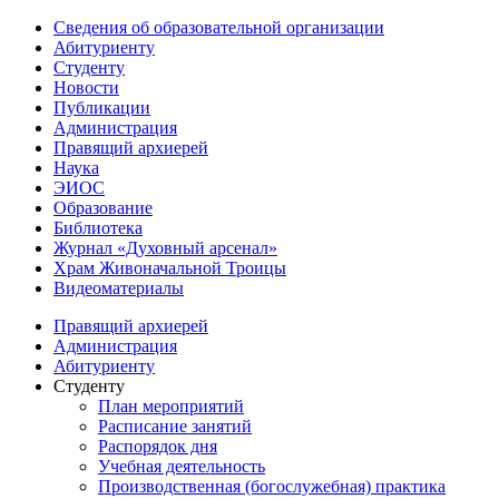
Сведения об образовательной организации
Абитуриенту
Студенту
Новости
Публикации
Администрация
Правящий архиерей
Наука
ЭИОС
Образование
Библиотека
Журнал «Духовный арсенал»
Храм Живоначальной Троицы
Видеоматериалы
Правящий архиерей
Администрация
Абитуриенту
Студенту
План мероприятий
Расписание занятий
Распорядок дня
Учебная деятельность
Производственная (богослужебная) практика