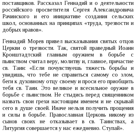
поставщиков. Рассказал Геннадий и о деятельности
российского просветителя Сергея Александровича
Рачинского и его инициативе создания сельских
школ, основанных на принципах «труда, трезвости и
добрых нравов».
Геннадий Морев привел высказывания святых отцов
Церкви о трезвости. Так, святой праведный Иоанн
Кронштадтский главным оружием в борьбе с
пьянством считал веру, молитву и, главное, причастие
св. Таин: «Если почувствуешь тяжесть борьбы и
увидишь, что тебе не справиться самому со злом,
беги к духовному отцу своему и проси его приобщить
тебя св. Таин. Это великое и всесильное оружие в
борьбе с пьянством. Не стыдись перед священником
назвать свои грехи настоящим именем и не скрывай
сего в душе своей. Иначе нельзя получить прощения
и силы в борьбе. Православная Церковь никому из
сынов своих не отказывает в св. Таинствах, а
Литургия совершается у нас ежедневно. Ступай».