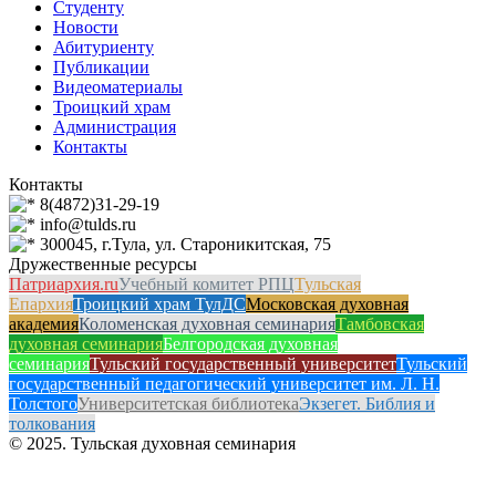
Студенту
Новости
Абитуриенту
Публикации
Видеоматериалы
Троицкий храм
Администрация
Контакты
Контакты
8(4872)31-29-19
info@tulds.ru
300045, г.Тула, ул. Староникитская, 75
Дружественные ресурсы
Патриархия.ru
Учебный комитет РПЦ
Тульская
Епархия
Троицкий храм ТулДС
Московская духовная
академия
Коломенская духовная семинария
Тамбовская
духовная семинария
Белгородская духовная
семинария
Тульский государственный университет
Тульский
государственный педагогический университет им. Л. Н.
Толстого
Университетская библиотека
Экзегет. Библия и
толкования
© 2025. Тульская духовная семинария