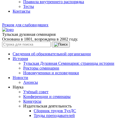
Правила внутреннего распорядка
Тесты
Контакты
Режим для слабовидящих
Тульская духовная семинария
Основана в 1801, возрождена в 2002 году.
Сведения об образовательной организации
История
Тульская Духовная Семинария: страницы истории
Ректоры семинарии
Новомученики и исповедники
Новости
Анонсы
Наука
Учёный совет
Конференции и семинары
Конкурсы
Издательская деятельность
Сборник трудов ТулДС
Труды преподавателей