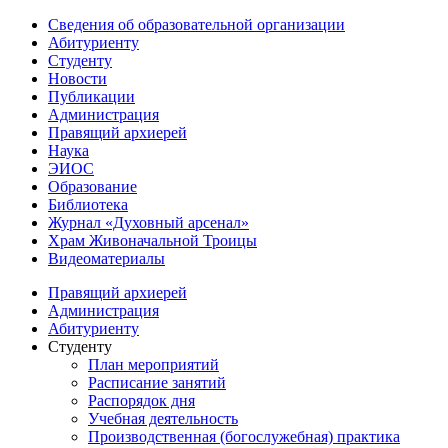
Сведения об образовательной организации
Абитуриенту
Студенту
Новости
Публикации
Администрация
Правящий архиерей
Наука
ЭИОС
Образование
Библиотека
Журнал «Духовный арсенал»
Храм Живоначальной Троицы
Видеоматериалы
Правящий архиерей
Администрация
Абитуриенту
Студенту
План мероприятий
Расписание занятий
Распорядок дня
Учебная деятельность
Производственная (богослужебная) практика