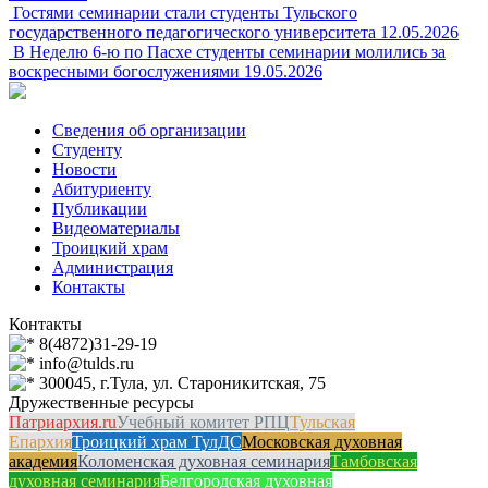
Гостями семинарии стали студенты Тульского
государственного педагогического университета
12.05.2026
В Неделю 6-ю по Пасхе студенты семинарии молились за
воскресными богослужениями
19.05.2026
Сведения об организации
Студенту
Новости
Абитуриенту
Публикации
Видеоматериалы
Троицкий храм
Администрация
Контакты
Контакты
8(4872)31-29-19
info@tulds.ru
300045, г.Тула, ул. Староникитская, 75
Дружественные ресурсы
Патриархия.ru
Учебный комитет РПЦ
Тульская
Епархия
Троицкий храм ТулДС
Московская духовная
академия
Коломенская духовная семинария
Тамбовская
духовная семинария
Белгородская духовная