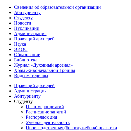
Сведения об образовательной организации
Абитуриенту
Студенту
Новости
Публикации
Администрация
Правящий архиерей
Наука
ЭИОС
Образование
Библиотека
Журнал «Духовный арсенал»
Храм Живоначальной Троицы
Видеоматериалы
Правящий архиерей
Администрация
Абитуриенту
Студенту
План мероприятий
Расписание занятий
Распорядок дня
Учебная деятельность
Производственная (богослужебная) практика