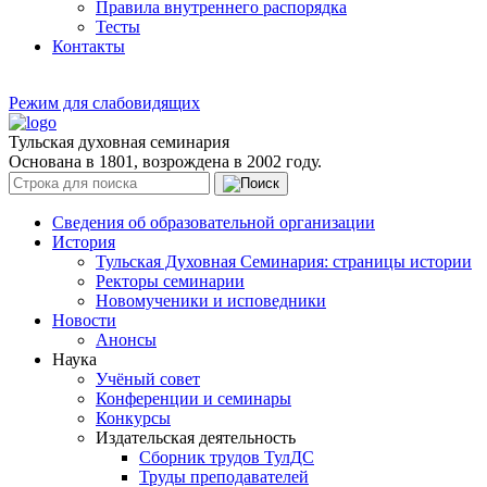
Правила внутреннего распорядка
Тесты
Контакты
Режим для слабовидящих
Тульская духовная семинария
Основана в 1801, возрождена в 2002 году.
Сведения об образовательной организации
История
Тульская Духовная Семинария: страницы истории
Ректоры семинарии
Новомученики и исповедники
Новости
Анонсы
Наука
Учёный совет
Конференции и семинары
Конкурсы
Издательская деятельность
Сборник трудов ТулДС
Труды преподавателей