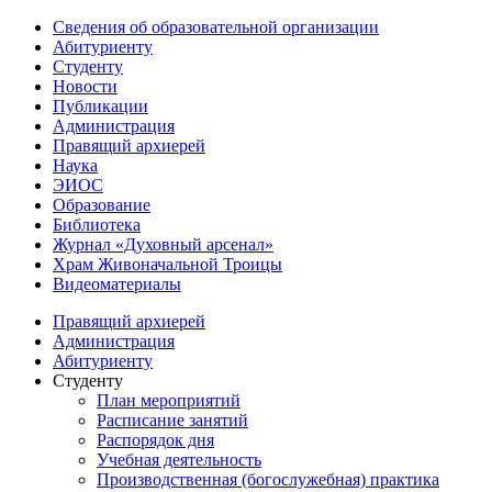
Сведения об образовательной организации
Абитуриенту
Студенту
Новости
Публикации
Администрация
Правящий архиерей
Наука
ЭИОС
Образование
Библиотека
Журнал «Духовный арсенал»
Храм Живоначальной Троицы
Видеоматериалы
Правящий архиерей
Администрация
Абитуриенту
Студенту
План мероприятий
Расписание занятий
Распорядок дня
Учебная деятельность
Производственная (богослужебная) практика