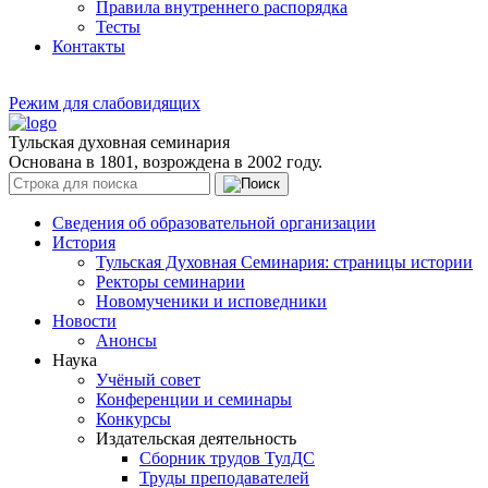
Правила внутреннего распорядка
Тесты
Контакты
Режим для слабовидящих
Тульская духовная семинария
Основана в 1801, возрождена в 2002 году.
Сведения об образовательной организации
История
Тульская Духовная Семинария: страницы истории
Ректоры семинарии
Новомученики и исповедники
Новости
Анонсы
Наука
Учёный совет
Конференции и семинары
Конкурсы
Издательская деятельность
Сборник трудов ТулДС
Труды преподавателей