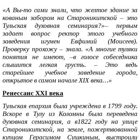
«А Вы-то сами знали, что желтое здание за
кованым забором на Староникитской – это
Тульская духовная семинария?»– первым
задает вопрос ректор этого учебного
заведения игумен Евфимий (Моисеев).
Проверку прохожу – знала. «А многие туляки
понятия не имеют, –в голосе собеседника
слышится легкая грусть. – Это ведь
старейшее учебное заведение города,
открытое в самом начале XIX века…»
Ренессанс XXI века
Тульская епархия была учреждена в 1799 году.
Вскоре в Тулу из Коломны была переведена
духовная семинария, а в1822 году на улице
Староникитской, на земле, пожертвованной
купцом Герасимом Сушкиным, выстроили