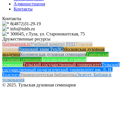
Администрация
Контакты
Контакты
8(4872)31-29-19
info@tulds.ru
300045, г.Тула, ул. Староникитская, 75
Дружественные ресурсы
Патриархия.ru
Учебный комитет РПЦ
Тульская
Епархия
Троицкий храм ТулДС
Московская духовная
академия
Коломенская духовная семинария
Тамбовская
духовная семинария
Белгородская духовная
семинария
Тульский государственный университет
Тульский
государственный педагогический университет им. Л. Н.
Толстого
Университетская библиотека
Экзегет. Библия и
толкования
© 2025. Тульская духовная семинария