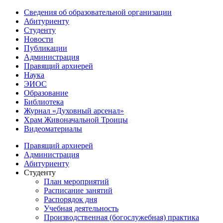
Сведения об образовательной организации
Абитуриенту
Студенту
Новости
Публикации
Администрация
Правящий архиерей
Наука
ЭИОС
Образование
Библиотека
Журнал «Духовный арсенал»
Храм Живоначальной Троицы
Видеоматериалы
Правящий архиерей
Администрация
Абитуриенту
Студенту
План мероприятий
Расписание занятий
Распорядок дня
Учебная деятельность
Производственная (богослужебная) практика