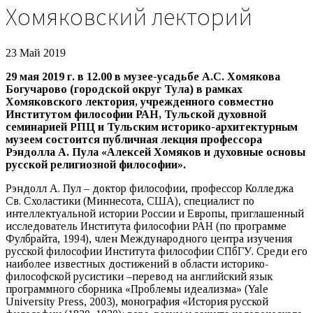
Хомяковский лекторий
23 Май 2019
29 мая 2019 г. в 12.00 в музее-усадьбе А.С. Хомякова
Богучарово (городской округ Тула) в рамках
Хомяковского лектория, учрежденного совместно
Институтом философии РАН, Тульской духовной
семинарией РПЦ и Тульским историко-архитектурным
музеем состоится публичная лекция профессора
Рэндолла А. Пула «Алексей Хомяков и духовные основы
русской религиозной философии».
Рэндолл А. Пул – доктор философии, профессор Колледжа
Св. Схоластики (Миннесота, США), специалист по
интеллектуальной истории России и Европы, приглашенный
исследователь Института философии РАН (по программе
Фулбрайта, 1994), член Международного центра изучения
русской философии Института философии СПбГУ. Среди его
наиболее известных достижений в области историко-
философской русистики –перевод на английский язык
программного сборника «Проблемы идеализма» (Yale
University Press, 2003), монография «История русской