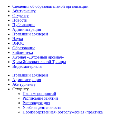
Сведения об образовательной организации
Абитуриенту
Студенту
Новости
Публикации
Администрация
Правящий архиерей
Наука
ЭИОС
Образование
Библиотека
Журнал «Духовный арсенал»
Храм Живоначальной Троицы
Видеоматериалы
Правящий архиерей
Администрация
Абитуриенту
Студенту
План мероприятий
Расписание занятий
Распорядок дня
Учебная деятельность
Производственная (богослужебная) практика