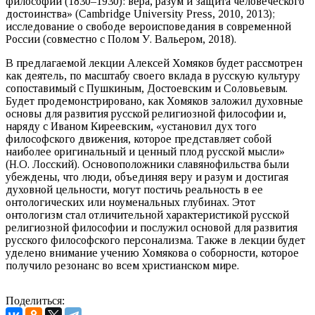
философии (1830–1930): вера, разум и защита человеческого
достоинства» (Cambridge University Press, 2010, 2013);
исследование о свободе вероисповедания в современной
России (совместно с Полом У. Вальером, 2018).
В предлагаемой лекции Алексей Хомяков будет рассмотрен
как деятель, по масштабу своего вклада в русскую культуру
сопоставимый с Пушкиным, Достоевским и Соловьевым.
Будет продемонстрировано, как Хомяков заложил духовные
основы для развития русской религиозной философии и,
наряду с Иваном Киреевским, «установил дух тoгo
философского движения, которое представляет собой
наиболeе оригинальный и ценный плод русской мысли»
(Н.О. Лосский). Основоположники славянофильства были
убеждены, что люди, объединяя веру и разум и достигая
духовной цельности, могут постичь реальность в ее
онтологических или ноуменальных глубинах. Этот
онтологизм стал отличительной характеристикой русской
религиозной философии и послужил основой для развития
русского философского персонализма. Также в лекции будет
уделено внимание учению Хомякова о сoборности, которое
получило резонанс во всем христианском мире.
Поделиться: