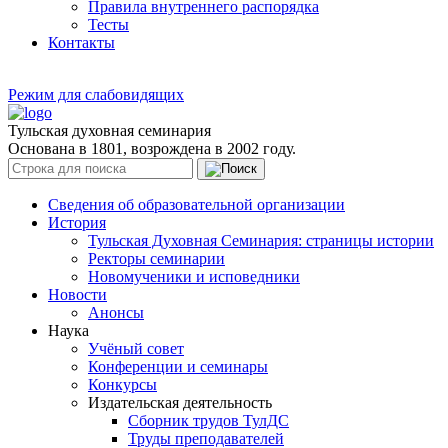
Правила внутреннего распорядка
Тесты
Контакты
Режим для слабовидящих
Тульская духовная семинария
Основана в 1801, возрождена в 2002 году.
Сведения об образовательной организации
История
Тульская Духовная Семинария: страницы истории
Ректоры семинарии
Новомученики и исповедники
Новости
Анонсы
Наука
Учёный совет
Конференции и семинары
Конкурсы
Издательская деятельность
Сборник трудов ТулДС
Труды преподавателей