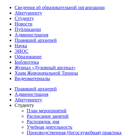
Сведения об образовательной организации
Абитуриенту
Студенту
Новости
Публикации
Администрация
Правящий архиерей
Наука
ЭИОС
Образование
Библиотека
Журнал «Духовный арсенал»
Храм Живоначальной Троицы
Видеоматериалы
Правящий архиерей
Администрация
Абитуриенту
Студенту
План мероприятий
Расписание занятий
Распорядок дня
Учебная деятельность
Производственная (богослужебная) практика