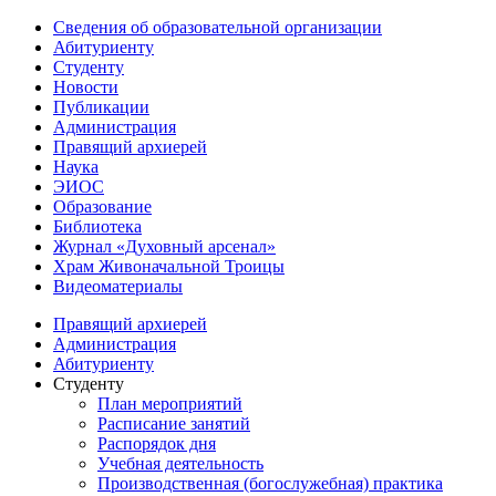
Сведения об образовательной организации
Абитуриенту
Студенту
Новости
Публикации
Администрация
Правящий архиерей
Наука
ЭИОС
Образование
Библиотека
Журнал «Духовный арсенал»
Храм Живоначальной Троицы
Видеоматериалы
Правящий архиерей
Администрация
Абитуриенту
Студенту
План мероприятий
Расписание занятий
Распорядок дня
Учебная деятельность
Производственная (богослужебная) практика