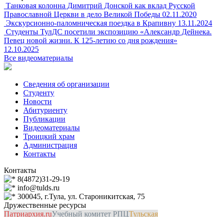
Танковая колонна Димитрий Донской как вклад Русской
Православной Церкви в дело Великой Победы
02.11.2020
Экскурсионно-паломническая поездка в Крапивну
13.11.2024
Студенты ТулДС посетили экспозицию «Александр Дейнека.
Певец новой жизни. К 125-летию со дня рождения»
12.10.2025
Все видеоматериалы
Сведения об организации
Студенту
Новости
Абитуриенту
Публикации
Видеоматериалы
Троицкий храм
Администрация
Контакты
Контакты
8(4872)31-29-19
info@tulds.ru
300045, г.Тула, ул. Староникитская, 75
Дружественные ресурсы
Патриархия.ru
Учебный комитет РПЦ
Тульская