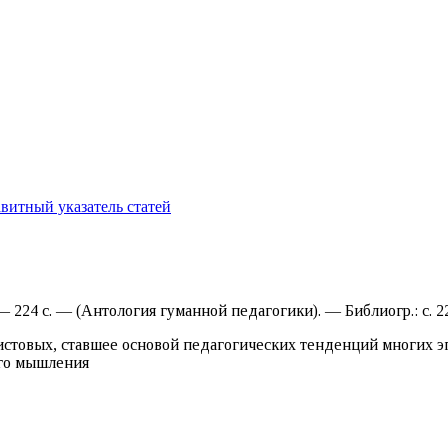
витный указатель статей
224 с. — (Антология гуманной педагогики). — Библиогр.: с. 22
истовых, ставшее основой педагогических тенденций многих э
го мышления