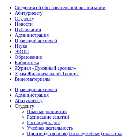
Сведения об образовательной организации
Абитуриенту
Студенту
Новости
Публикации
Администрация
Правящий архиерей
Наука
ЭИОС
Образование
Библиотека
Журнал «Духовный арсенал»
Храм Живоначальной Троицы
Видеоматериалы
Правящий архиерей
Администрация
Абитуриенту
Студенту
План мероприятий
Расписание занятий
Распорядок дня
Учебная деятельность
Производственная (богослужебная) практика