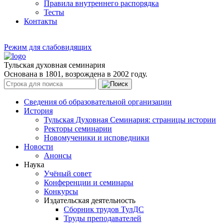
Правила внутреннего распорядка
Тесты
Контакты
Режим для слабовидящих
Тульская духовная семинария
Основана в 1801, возрождена в 2002 году.
Сведения об образовательной организации
История
Тульская Духовная Семинария: страницы истории
Ректоры семинарии
Новомученики и исповедники
Новости
Анонсы
Наука
Учёный совет
Конференции и семинары
Конкурсы
Издательская деятельность
Сборник трудов ТулДС
Труды преподавателей