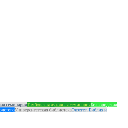
ная семинария
Тамбовская духовная семинария
Белгородская
олстого
Университетская библиотека
Экзегет. Библия и