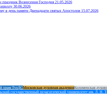
и праздник Вознесения Господня
21.05.2026
Кириллу
30.06.2026
му в день памяти Двенадцати святых Апостолов
15.07.2026
й храм ТулДС
Московская духовная академия
Коломенская духов
ьский государственный педагогический университет им. Л. Н. Т