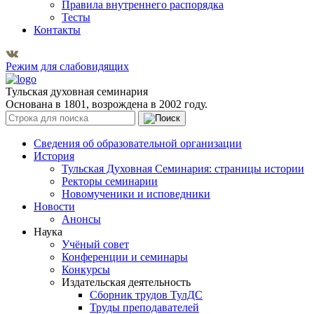
Правила внутреннего распорядка
Тесты
Контакты
Режим для слабовидящих
Тульская духовная семинария
Основана в 1801, возрождена в 2002 году.
Сведения об образовательной организации
История
Тульская Духовная Семинария: страницы истории
Ректоры семинарии
Новомученики и исповедники
Новости
Анонсы
Наука
Учёный совет
Конференции и семинары
Конкурсы
Издательская деятельность
Сборник трудов ТулДС
Труды преподавателей