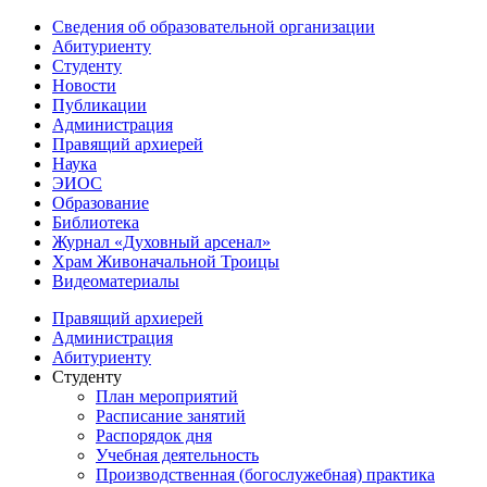
Сведения об образовательной организации
Абитуриенту
Студенту
Новости
Публикации
Администрация
Правящий архиерей
Наука
ЭИОС
Образование
Библиотека
Журнал «Духовный арсенал»
Храм Живоначальной Троицы
Видеоматериалы
Правящий архиерей
Администрация
Абитуриенту
Студенту
План мероприятий
Расписание занятий
Распорядок дня
Учебная деятельность
Производственная (богослужебная) практика