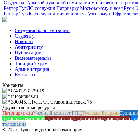
Студенты Тульской духовной семинарии молитвенно встретил
Ректор ТулДС сослужил Патриарху Московскому и всея Руси 
Ректор ТулДС сослужил митрополиту Тульскому и Ефремовско
Сведения об организации
Студенту
Новости
Абитуриенту
Публикации
Видеоматериалы
Троицкий храм
Администрация
Контакты
Контакты
8(4872)31-29-19
info@tulds.ru
300045, г.Тула, ул. Староникитская, 75
Дружественные ресурсы
Патриархия.ru
Учебный комитет РПЦ
Тульская Епархия
Троицки
духовная семинария
Тульский государственный университет
Тул
толкования
© 2025. Тульская духовная семинария