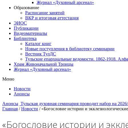
Журнал «Духовный арсенал»
Образование
Расписание занятий
ВКР и итоговая аттестация
ЭИОС
Публикации
Видеоматериалы
Библиотека
Каталог книг
Новые поступления в библиотеку семинарии
Вестник ТулДС
Тульские епархиальные ведомости. 1862-1918. Алфа
Храм Живоначальной Троицы
Журнал «Духовный арсенал»
Меню
Новости
Анонсы
Анонсы
Тульская духовная семинария проводит набор на 2026
Главная
/
Новости
/
«Богословие истории и экклезиологически
«Богословие истории и эккл