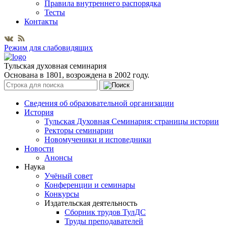
Правила внутреннего распорядка
Тесты
Контакты
Режим для слабовидящих
Тульская духовная семинария
Основана в 1801, возрождена в 2002 году.
Сведения об образовательной организации
История
Тульская Духовная Семинария: страницы истории
Ректоры семинарии
Новомученики и исповедники
Новости
Анонсы
Наука
Учёный совет
Конференции и семинары
Конкурсы
Издательская деятельность
Сборник трудов ТулДС
Труды преподавателей