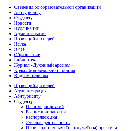
Сведения об образовательной организации
Абитуриенту
Студенту
Новости
Публикации
Администрация
Правящий архиерей
Наука
ЭИОС
Образование
Библиотека
Журнал «Духовный арсенал»
Храм Живоначальной Троицы
Видеоматериалы
Правящий архиерей
Администрация
Абитуриенту
Студенту
План мероприятий
Расписание занятий
Распорядок дня
Учебная деятельность
Производственная (богослужебная) практика