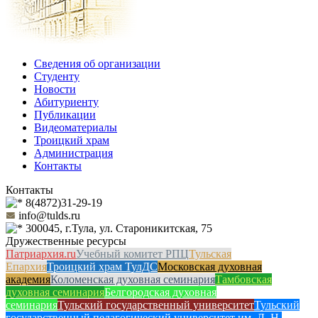
Сведения об организации
Студенту
Новости
Абитуриенту
Публикации
Видеоматериалы
Троицкий храм
Администрация
Контакты
Контакты
8(4872)31-29-19
info@tulds.ru
300045, г.Тула, ул. Староникитская, 75
Дружественные ресурсы
Патриархия.ru
Учебный комитет РПЦ
Тульская
Епархия
Троицкий храм ТулДС
Московская духовная
академия
Коломенская духовная семинария
Тамбовская
духовная семинария
Белгородская духовная
семинария
Тульский государственный университет
Тульский
государственный педагогический университет им. Л. Н.