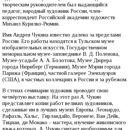
творческим руководителем был выдающийся
педагог, народный художник России, член-
корреспондент Российской академии художеств
Михаил Курилко-Рюмин.
Имя Андрея Чукина известно далеко за пределами
России. Его работы находятся в Тульском музее
изобразительных искусств, Государственном
мемориальном музее-заповеднике В. Д. Поленова,
Музее-усадьбе А. А. Болотова, Музее Дюрера
города Нюрнберг (Германия), Музее Мэрии города
Парижа (Франция), частной галерее Эзенхауэров
(США), в частных коллекциях в России и за рубежом.
В стенах семинарии художник проводит свою
четвёртую выставку. На этот раз А. Чукин
представляет копии работ великих художников,
сделанные им в лучших музеях Европы. Леонардо,
Рафаэль, Хальс, Гирландайо, Веронезе, Ван Дейк,
Тициан, ди Монако – мастера, изучение живописного
языка которых А. Чукин считает необходимым для