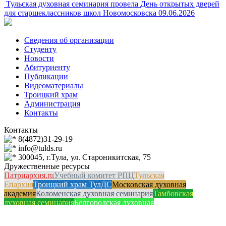
Тульская духовная семинария провела День открытых дверей
для старшеклассников школ Новомосковска
09.06.2026
Сведения об организации
Студенту
Новости
Абитуриенту
Публикации
Видеоматериалы
Троицкий храм
Администрация
Контакты
Контакты
8(4872)31-29-19
info@tulds.ru
300045, г.Тула, ул. Староникитская, 75
Дружественные ресурсы
Патриархия.ru
Учебный комитет РПЦ
Тульская
Епархия
Троицкий храм ТулДС
Московская духовная
академия
Коломенская духовная семинария
Тамбовская
духовная семинария
Белгородская духовная
семинария
Тульский государственный университет
Тульский
государственный педагогический университет им. Л. Н.