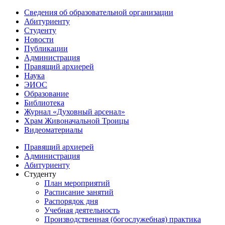
Сведения об образовательной организации
Абитуриенту
Студенту
Новости
Публикации
Администрация
Правящий архиерей
Наука
ЭИОС
Образование
Библиотека
Журнал «Духовный арсенал»
Храм Живоначальной Троицы
Видеоматериалы
Правящий архиерей
Администрация
Абитуриенту
Студенту
План мероприятий
Расписание занятий
Распорядок дня
Учебная деятельность
Производственная (богослужебная) практика