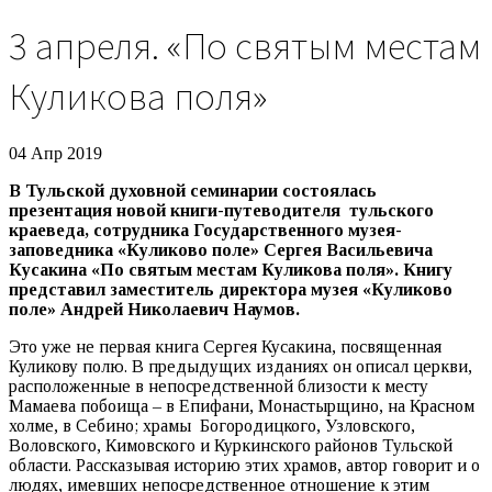
3 апреля. «По святым местам
Куликова поля»
04 Апр 2019
В Тульской духовной семинарии состоялась
презентация новой книги-путеводителя
тульского
краеведа, сотрудника Государственного музея-
заповедника «Куликово поле» Сергея Васильевича
Кусакина
«По святым местам Куликова поля». Книгу
представил заместитель директора музея «Куликово
поле» Андрей Николаевич Наумов.
Это уже не первая книга Сергея Кусакина, посвященная
Куликову полю. В предыдущих изданиях он описал церкви,
расположенные в непосредственной близости к месту
Мамаева побоища – в Епифани, Монастырщино, на Красном
холме, в Себино; храмы Богородицкого, Узловского,
Воловского, Кимовского и Куркинского районов Тульской
области. Рассказывая историю этих храмов, автор говорит и о
людях, имевших непосредственное отношение к этим