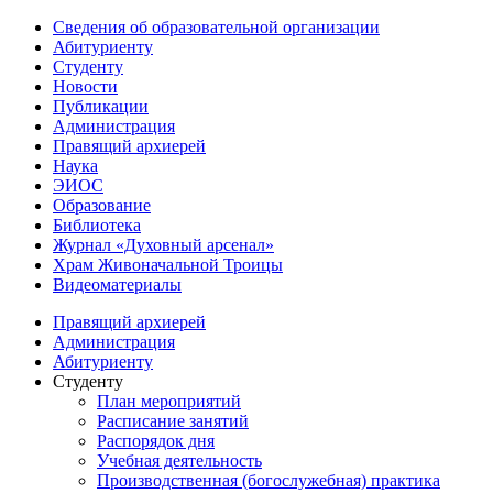
Сведения об образовательной организации
Абитуриенту
Студенту
Новости
Публикации
Администрация
Правящий архиерей
Наука
ЭИОС
Образование
Библиотека
Журнал «Духовный арсенал»
Храм Живоначальной Троицы
Видеоматериалы
Правящий архиерей
Администрация
Абитуриенту
Студенту
План мероприятий
Расписание занятий
Распорядок дня
Учебная деятельность
Производственная (богослужебная) практика