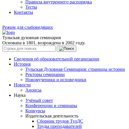
Правила внутреннего распорядка
Тесты
Контакты
Режим для слабовидящих
Тульская духовная семинария
Основана в 1801, возрождена в 2002 году.
Сведения об образовательной организации
История
Тульская Духовная Семинария: страницы истории
Ректоры семинарии
Новомученики и исповедники
Новости
Анонсы
Наука
Учёный совет
Конференции и семинары
Конкурсы
Издательская деятельность
Сборник трудов ТулДС
Труды преподавателей