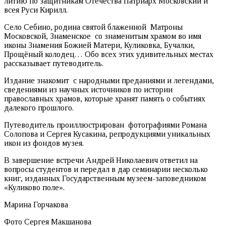
литию по защитникам Отечества Патриарх Московский и
всея Руси Кирилл.
Село Себино, родина святой блаженной Матроны
Московской, Знаменское со знаменитым храмом во имя
иконы Знамения Божией Матери, Куликовка, Бучалки,
Прощёный колодец… Обо всех этих удивительных местах
рассказывает путеводитель.
Издание знакомит с народными преданиями и легендами,
сведениями из научных источников по истории
православных храмов, которые хранят память о событиях
далекого прошлого.
Путеводитель проиллюстрирован фотографиями Романа
Солопова и Сергея Кусакина, репродукциями уникальных
икон из фондов музея.
В завершение встречи Андрей Николаевич ответил на
вопросы студентов и передал в дар семинарии несколько
книг, изданных Государственным музеем-заповедником
«Куликово поле».
Марина Горчакова
Фото Сергея Макшанова