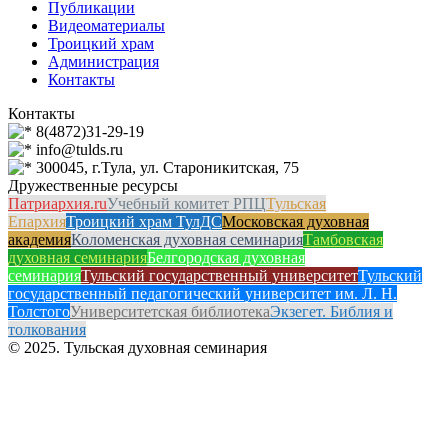
Публикации
Видеоматериалы
Троицкий храм
Администрация
Контакты
Контакты
8(4872)31-29-19
info@tulds.ru
300045, г.Тула, ул. Староникитская, 75
Дружественные ресурсы
Патриархия.ru
Учебный комитет РПЦ
Тульская
Епархия
Троицкий храм ТулДС
Московская духовная
академия
Коломенская духовная семинария
Тамбовская
духовная семинария
Белгородская духовная
семинария
Тульский государственный университет
Тульский
государственный педагогический университет им. Л. Н.
Толстого
Университетская библиотека
Экзегет. Библия и
толкования
© 2025. Тульская духовная семинария