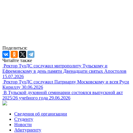
Поделиться:
Читайте также
Ректор ТулДС сослужил митрополиту Тульскому и
Ефремовскому в день памяти Двенадцати святых Апостолов
15.07.2026
Ректор ТулДС сослужил Патриарху Московскому и всея Руси
Кириллу
30.06.2026
В Тульской духовной семинарии состоялся выпускной акт
2025/26 учебного года
29.06.2026
Сведения об организации
Студенту
Новости
Абитуриенту