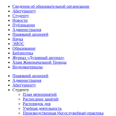
Сведения об образовательной организации
Абитуриенту
Студенту
Новости
Публикации
Администрация
Правящий архиерей
Наука
ЭИОС
Образование
Библиотека
Журнал «Духовный арсенал»
Храм Живоначальной Троицы
Видеоматериалы
Правящий архиерей
Администрация
Абитуриенту
Студенту
План мероприятий
Расписание занятий
Распорядок дня
Учебная деятельность
Производственная (богослужебная) практика