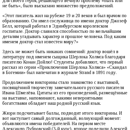
для своего героя, решающего вечную проблему «быть или
не быть», было высказано множество предположений.
«Этот писатель жил на рубеже 19 и 20 веков и был врачом по
образованию. Он имел сослуживца по имени доктор Джозеф
Белл, который работал в Эдинбургском королевском
госпитале. Доктор славился способностью по мельчайшим
деталям угадывать характер и прошлое человека. Под каким
именем доктор стал известен миру?»
Здесь не может быть никаких сомнений: доктор вошёл в
литературу под именем сыщика Шерлока Холмса благодаря
писателю Конан Дойлю! Студенты добавляют, что первый
рассказ из серии «Приключения Шерлока Холмса» «Скандал
в Богемии» был напечатан в журнале Strand в 1891 году.
Продолжением викторины стало знакомство с выставкой,
посвящённой творчеству замечательного русского писателя
Ивана Шмелёва. Цитаты из его произведений, размещённые
на выставке, напоминают, какими невероятными
богатствами обладает наш родной русский язык.
Жюри подсчитывает баллы, подводит итого викторины. И
вот наступает самый долгожданный, волнующий момент:
объявляются имена победителей. На первом месте
Александр Дубровский (3-й курс), второе поделили Алексей