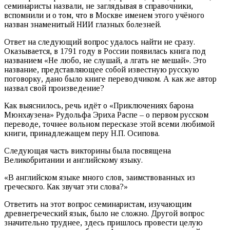
семинаристы назвали, не заглядывая в справочники,
вспомнили и о том, что в Москве именем этого учёного
назван знаменитый НИИ глазных болезней.
Ответ на следующий вопрос удалось найти не сразу.
Оказывается, в 1791 году в России появилась книга под
названием «Не любо, не слушай, а лгать не мешай». Это
название, представляющее собой известную русскую
поговорку, дано было книге переводчиком. А как же автор
назвал свой произведение?
Как выяснилось, речь идёт о «Приключениях барона
Мюнхаузена» Рудольфа Эриха Распе – о первом русском
переводе, точнее вольном пересказе этой всеми любимой
книги, принадлежащем перу Н.П. Осипова.
Следующая часть викторины была посвящена
Великобритании и английскому языку.
«В английском языке много слов, заимствованных из
греческого. Как звучат эти слова?»
Ответить на этот вопрос семинаристам, изучающим
древнегреческий язык, было не сложно. Другой вопрос
значительно труднее, здесь пришлось провести целую