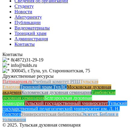
Сведения об организации
Студенту
Новости
Абитуриенту
Публикации
Видеоматериалы
Троицкий храм
Администрация
Контакты
Контакты
8(4872)31-29-19
info@tulds.ru
300045, г.Тула, ул. Староникитская, 75
Дружественные ресурсы
Патриархия.ru
Учебный комитет РПЦ
Тульская
Епархия
Троицкий храм ТулДС
Московская духовная
академия
Коломенская духовная семинария
Тамбовская
духовная семинария
Белгородская духовная
семинария
Тульский государственный университет
Тульский
государственный педагогический университет им. Л. Н.
Толстого
Университетская библиотека
Экзегет. Библия и
толкования
© 2025. Тульская духовная семинария