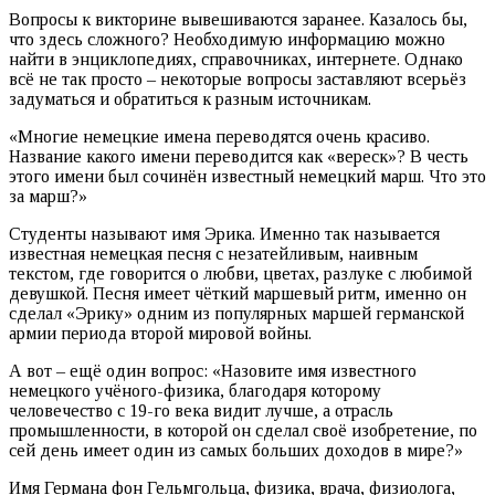
Вопросы к викторине вывешиваются заранее. Казалось бы,
что здесь сложного? Необходимую информацию можно
найти в энциклопедиях, справочниках, интернете. Однако
всё не так просто – некоторые вопросы заставляют всерьёз
задуматься и обратиться к разным источникам.
«Многие немецкие имена переводятся очень красиво.
Название какого имени переводится как «вереск»? В честь
этого имени был сочинён известный немецкий марш. Что это
за марш?»
Студенты называют имя Эрика. Именно так называется
известная немецкая песня с незатейливым, наивным
текстом, где говорится о любви, цветах, разлуке с любимой
девушкой. Песня имеет чёткий маршевый ритм, именно он
сделал «Эрику» одним из популярных маршей германской
армии периода второй мировой войны.
А вот – ещё один вопрос: «Назовите имя известного
немецкого учёного-физика, благодаря которому
человечество с 19-го века видит лучше, а отрасль
промышленности, в которой он сделал своё изобретение, по
сей день имеет один из самых больших доходов в мире?»
Имя Германа фон Гельмгольца, физика, врача, физиолога,