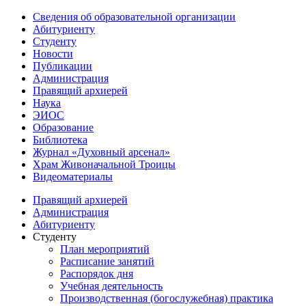
Сведения об образовательной организации
Абитуриенту
Студенту
Новости
Публикации
Администрация
Правящий архиерей
Наука
ЭИОС
Образование
Библиотека
Журнал «Духовный арсенал»
Храм Живоначальной Троицы
Видеоматериалы
Правящий архиерей
Администрация
Абитуриенту
Студенту
План мероприятий
Расписание занятий
Распорядок дня
Учебная деятельность
Производственная (богослужебная) практика