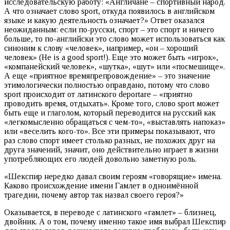
исследовательскую работу: «Англичане – спортивный народ.
А что означает слово sport, откуда появилось в английском
языке и какую деятельность означает?» Ответ оказался
неожиданным: если по-русски, спорт – это спорт и ничего
больше, то по-английски это слово может использоваться как
синоним к слову «человек», например, «он – хороший
человек» (He is a good sport!). Еще это может быть «игрок»,
«компанейский человек», «шутка», «шут» или «посмешище».
А еще «приятное времяпрепровождение» – это значение
этимологически полностью оправдано, потому что слово
sport происходит от латинского deportare – «приятно
проводить время, отдыхать». Кроме того, слово sport может
быть еще и глаголом, который переводится на русский как
«легкомысленно обращаться с чем-то», «выставлять напоказ»
или «веселить кого-то». Все эти примеры показывают, что
раз слово спорт имеет столько разных, не похожих друг на
друга значений, значит, оно действительно играет в жизни
употребляющих его людей довольно заметную роль.
«Шекспир нередко давал своим героям «говорящие» имена.
Каково происхождение имени Гамлет в одноимённой
трагедии, почему автор так назвал своего героя?»
Оказывается, в переводе с латинского «гамлет» – близнец,
двойник. А о том, почему именно такое имя выбрал Шекспир