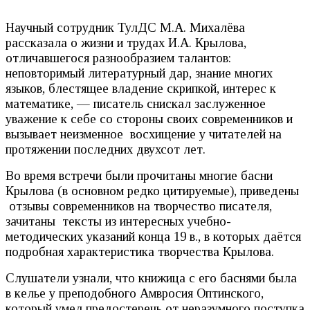
Научный сотрудник ТулДС М.А. Михалёва
рассказала о жизни и трудах И.А. Крылова,
отличавшегося разнообразием талантов:
неповторимый литературный дар, знание многих
языков, блестящее владение скрипкой, интерес к
математике, — писатель снискал заслуженное
уважение к себе со стороны своих современников и
вызывает неизменное восхищение у читателей на
протяжении последних двухсот лет.
Во время встречи были прочитаны многие басни
Крылова (в основном редко цитируемые), приведены
отзывы современников на творчество писателя,
зачитаны тексты из интересных учебно-
методических указаний конца 19 в., в которых даётся
подробная характеристика творчества Крылова.
Слушатели узнали, что книжица с его баснями была
в келье у преподобного Амвросия Оптинского,
который умел предостеречь от неразумного поступка