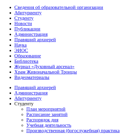
Сведения об образовательной организации
Абитуриенту
Студенту
Новости
Публикации
Администрация
Правящий архиерей
Наука
ЭИОС
Образование
Библиотека
Журнал «Духовный арсенал»
Храм Живоначальной Троицы
Видеоматериалы
Правящий архиерей
Администрация
Абитуриенту
Студенту
План мероприятий
Расписание занятий
Распорядок дня
Учебная деятельность
Производственная (богослужебная) практика