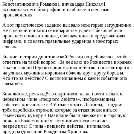
Константиновича Романова, внука царя Николая I,
вспоминают его биографию и наиболее известные
произведения.
А вот практическое задание вызвало некоторые затруднения.
Не с первой попытки семинаристам удаётся безошибочно
произнести числительные, обозначенные в предложениях
цифрами, и сделать правильные ударения в некоторых
словах.
Знание истории допетровской России потребовалось, чтобы
ответить на такой вопрос: «За неделю до Рождества в храмах
Православной Церкви происходило действо, после которого
на улицах мужчины норовили обжечь друг другу бороды.
Что это за действо? С воспоминанием о каком событии оно
связано?»
Конечно же, речь идёт о старинном, ныне почти забытом
церковном чине «пещного действа», изображающем
события, описанные в 3-й главе книги Даниила, – подвиг
трёх еврейских отроков, которые за отказ поклониться
языческому кумиру в Вавилоне были ввержены в горящую
печь, но Божественным заступничеством остались
невредимы. С чина «пещного действа» начиналось
предпразднование Рождества Христова.