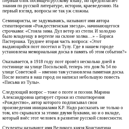
Первый блок посвящён русскому языку, но предполагает
знания по русской литературе, истории, краеведению. На
первый взгляд, вопросы не так уж сложны.
Семинаристы, не задумываясь, называют имя автора
стихотворения «Рождественская звезда», начинающегося
строчками: «Стояла зима. Дул ветер из степи. И холодно
было младенцу в вертепе на склоне холма…» – Бориса
Пастернака. Труднее вторая часть вопроса: «Этот
выдающийся поэт посетил и Тулу. Где в нашем городе
установлена мемориальная доска в память об этом событии?»
Оказывается, в 1918 году поэт провёл несколько дней в
гостинице на улице Посольской, теперь это дом № 54 по
улице Советской – именно там установлена памятная доска.
После визита в наш город он написал небольшую повесть
«Письма из Тулы».
Следующий вопрос – тоже о поэте и поэзии. Марина
Александровна цитирует строки из стихотворения
«Рождество», автор которого подписывал свои
произведения инициалами К.Р. Надо рассказать не только о
том, кто скрывался за этими двумя буквами, но и о вкладе,
который внёс этот человек в развитие русской словесности.
Студенты называют имя Великого князя Константина