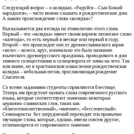
Следующий вопрос – о колядках. «Радуйся – Сын Божий
народился», – часто можно слышать в рождественские дни.
А каково происхождение слова «колядка»?
Высказывается два взгляда на этимологию этого слова.
Первый – что «колядка» имеет своим корнем латинское слово
«календа», то есть первый в месяце или первый в году.
Второй – что происходит оно от древнеславянского корня
«коло» – колесо, круг, изначально это было название
языческого древнерусского праздника, проводимого в дни
зимнего солнцестояния и солнцеворота от зимы на лето. Так
или иначе, но в христианском осмыслении рождественская
колядка – небольшая песня, прославляющая рождение
Спасителя.
Со всеми заданиями студенты справляются блестяще.
Теперь им предстоит назвать слова современного русского
языка, которые соответствуют значению некоторых
церковно-славянских слов, таких как
«благосеннолиственный», «мнение», «бессловесный».
Семинаристы без затруднений переводят эти привычно
звучащие слова, которые, однако, имели совсем другое,
отличающееся от современного значение.