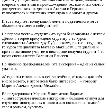
вопросы о значении и происхождении тех или иных слов, о
рождественских традициях в Англии и Германии, о
композиторах и писателях этих стран и о многом другом.
И вот наступает волнующий момент подведения итогов,
объявляются имена победителей.
На первом месте – студент 2-го курса бакалавриата Алексей
Дёмкин, второе присуждено студенту 5-го курса
специалитета Александру Дубровскому, третье – студенту 4-
го курса специалитета Матвею Макашову. Специальный
приз за активное участие в викторине получил студент 4-го
курса специалитета Валентин Елисеев.
По мнению преподавателей, эта викторина – одна из самых
удачных.
«Студенты готовились к ней увлечённо, открыли для себя
много нового, в итоге всем было интересно», – говорит
Марина Александровна Михалёва.
Её поддерживает Марина Дмитриевна Ларина:
«Лингвострановедческие викторины – большой стимул для
изучения иностранных языков и для пополнения знаний о
своём родном, русском».