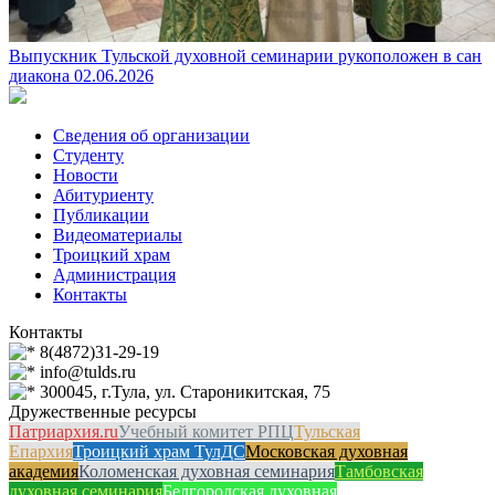
Выпускник Тульской духовной семинарии рукоположен в сан
диакона
02.06.2026
Сведения об организации
Студенту
Новости
Абитуриенту
Публикации
Видеоматериалы
Троицкий храм
Администрация
Контакты
Контакты
8(4872)31-29-19
info@tulds.ru
300045, г.Тула, ул. Староникитская, 75
Дружественные ресурсы
Патриархия.ru
Учебный комитет РПЦ
Тульская
Епархия
Троицкий храм ТулДС
Московская духовная
академия
Коломенская духовная семинария
Тамбовская
духовная семинария
Белгородская духовная