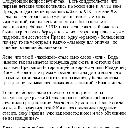
Следующий вопрос звучит так: «Есть свидетельства, что
первые детские ясли появились в России ещё в XVIII веке.
Правда, тогда они не прижились. Зато в XIX – начале XX
века по всей стране было уже очень много детских
учреждений, где на весь день можно было оставить
маленького ребёнка. В 1918 г. все ясли советской властью
были закрыты «как буржуазные», но вскоре открылись – уже
под новыми лозунгами. Правда, одну «крамолу» большевики
почему-то не усмотрели. Какую «лазейку для опиума» по
ошибке оставили большевики?»
Ясно, что такой «лазейкой» стало само слово «ясли». Ведь
именно так называется кормушка для скота, в которую был
положен Пресвятой Богородицей новорождённый Младенец
Иисус. В советское время учреждения для детей младшего
возраста продолжали носить это названия, у большинства
граждан не вызывавшее никаких ассоциаций с Евангелием.
Точно и обстоятельно отвечают семинаристы и на
завершающие русский блок вопросы: «Когда в России
отменили празднование Рождества Христова и Нового года
и с какой формулировкой? Когда восстановили традицию
ставить ёлку (правда, уже как новогоднюю) и чем объяснили
её возвращение?»
Два следующих блока, английский и немецкий, включают