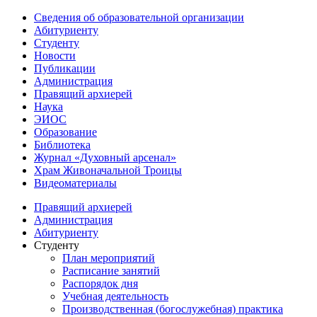
Сведения об образовательной организации
Абитуриенту
Студенту
Новости
Публикации
Администрация
Правящий архиерей
Наука
ЭИОС
Образование
Библиотека
Журнал «Духовный арсенал»
Храм Живоначальной Троицы
Видеоматериалы
Правящий архиерей
Администрация
Абитуриенту
Студенту
План мероприятий
Расписание занятий
Распорядок дня
Учебная деятельность
Производственная (богослужебная) практика