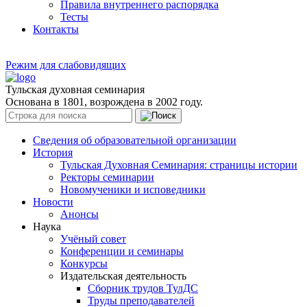
Правила внутреннего распорядка
Тесты
Контакты
Режим для слабовидящих
Тульская духовная семинария
Основана в 1801, возрождена в 2002 году.
Сведения об образовательной организации
История
Тульская Духовная Семинария: страницы истории
Ректоры семинарии
Новомученики и исповедники
Новости
Анонсы
Наука
Учёный совет
Конференции и семинары
Конкурсы
Издательская деятельность
Сборник трудов ТулДС
Труды преподавателей