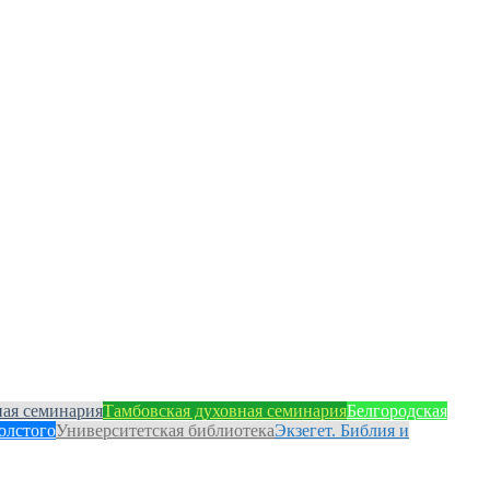
ная семинария
Тамбовская духовная семинария
Белгородская
олстого
Университетская библиотека
Экзегет. Библия и