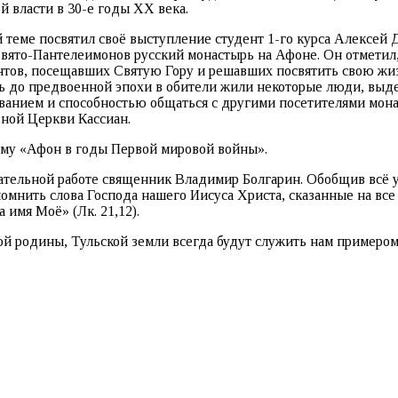
 власти в 30-е годы XX века.
й теме посвятил своё выступление студент 1-го курса Алексей
вято-Пантелеимонов русский монастырь на Афоне. Он отметил, 
антов, посещавших Святую Гору и решавших посвятить свою ж
ть до предвоенной эпохи в обители жили некоторые люди, выд
ванием и способностью общаться с другими посетителями мона
вной Церкви Кассиан.
ему «Афон в годы Первой мировой войны».
тельной работе священник Владимир Болгарин. Обобщив всё ус
омнить слова Господа нашего Иисуса Христа, сказанные на все 
 имя Моё» (Лк. 21,12).
родины, Тульской земли всегда будут служить нам примером хр