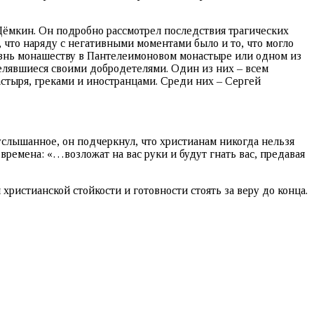
 Дёмкин. Он подробно рассмотрел последствия трагических
что наряду с негативными моментами было и то, что могло
изнь монашеству в Пантелеимоновом монастыре или одном из
елявшиеся своими добродетелями. Один из них – всем
стыря, греками и иностранцами. Среди них – Сергей
лышанное, он подчеркнул, что христианам никогда нельзя
времена: «…возложат на вас руки и будут гнать вас, предавая
истианской стойкости и готовности стоять за веру до конца.