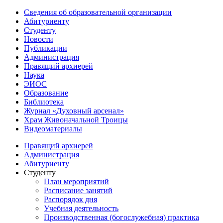
Сведения об образовательной организации
Абитуриенту
Студенту
Новости
Публикации
Администрация
Правящий архиерей
Наука
ЭИОС
Образование
Библиотека
Журнал «Духовный арсенал»
Храм Живоначальной Троицы
Видеоматериалы
Правящий архиерей
Администрация
Абитуриенту
Студенту
План мероприятий
Расписание занятий
Распорядок дня
Учебная деятельность
Производственная (богослужебная) практика