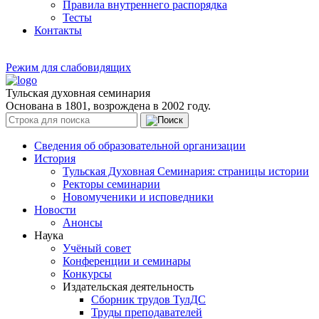
Правила внутреннего распорядка
Тесты
Контакты
Режим для слабовидящих
Тульская духовная семинария
Основана в 1801, возрождена в 2002 году.
Сведения об образовательной организации
История
Тульская Духовная Семинария: страницы истории
Ректоры семинарии
Новомученики и исповедники
Новости
Анонсы
Наука
Учёный совет
Конференции и семинары
Конкурсы
Издательская деятельность
Сборник трудов ТулДС
Труды преподавателей