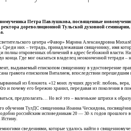
номученика Петра Павлушкова, посвященные новомученик
ректора дореволюционной Тульской духовной семинарии, н
а.
осветительского центра «Фавор» Марина Александровна Михалё
 Среди них – тетрадь, принадлежавшая священнику, имя которо
и полны откровенных обличений в адрес безбожной власти. На
 конца. Где мог оказаться владелец неоконченной тетради – на
мент, выдаваемый епископом священнику в удостоверение прави
исана грамота епископом Виталием, впоследствии перешедшим 
ванный из блокнота. «12 моих лучших друзей: любовь, вера, 
Кто и почему его бережно хранил, передавая из поколения в по
аться, предполагать… Но всё это – маленькие штрихи к образу 
ного обучения ТулДС священника Иоанна Ческидова, посвящён
подобно российским исповедникам 20 — 30-х годов прошлого в
 Истину.
емногими сведениями, которые удалось найти о священномуче