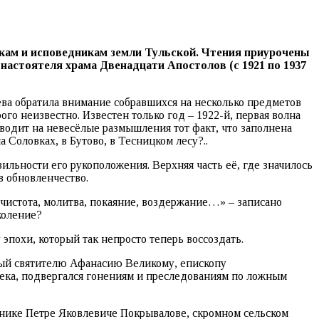
ам и исповедникам земли Тульской. Чтения приурочены
астоятеля храма Двенадцати Апостолов (с 1921 по 1937
ва обратила внимание собравшихся на несколько предметов
го неизвестно. Известен только год – 1922-й, первая волна
водит на невесёлые размышления тот факт, что заполнена
 Соловках, в Бутово, в Тесницком лесу?..
льности его рукоположения. Верхняя часть её, где значилось
в обновленчество.
чистота, молитва, покаяние, воздержание…» – записано
коление?
эпохи, который так непросто теперь воссоздать.
ный святителю Афанасию Великому, епископу
ека, подвергался гонениям и преследованиям по ложным
нике Петре Яковлевиче Покрывалове, скромном сельском