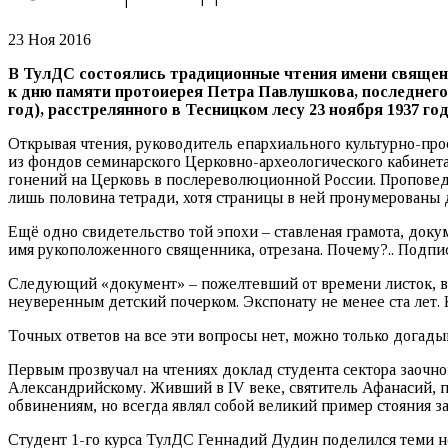
23 Ноя 2016
В ТулДС состоялись традиционные чтения имени священ
к дню памяти протоиерея Петра Павлушкова, последнего 
год), расстрелянного в Тесницком лесу 23 ноября 1937 год
Открывая чтения, руководитель епархиального культурно-пр
из фондов семинарского Церковно-археологического кабинета.
гонений на Церковь в послереволюционной России. Проповед
лишь половина тетради, хотя страницы в ней пронумерованы до
Ещё одно свидетельство той эпохи – ставленая грамота, доку
имя рукоположенного священника, отрезана. Почему?.. Подп
Следующий «документ» – пожелтевший от времени листок, выр
неуверенным детский почерком. Экспонату не менее ста лет. 
Точных ответов на все эти вопросы нет, можно только догадыв
Первым прозвучал на чтениях доклад студента сектора заоч
Александрийскому. Живший в IV веке, святитель Афанасий, 
обвинениям, но всегда являл собой великий пример стояния за
Студент 1-го курса ТулДС Геннадий Дудин поделился теми н