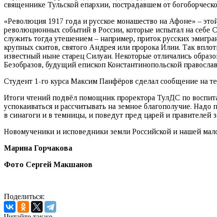
священнике Тульской епархии, пострадавшем от богоборческой
«Революция 1917 года и русское монашество на Афоне» – это
революционных событий в России, которые испытал на себе С
служить тогда утешением – например, приток русских эмигр
крупных скитов, святого Андрея или пророка Илии. Так впло
известный ныне старец Силуан. Некоторые отличались образо
Безобразов, будущий епископ Константинопольской правосла
Студент 1-го курса Максим Панфёров сделал сообщение на т
Итоги чтений подвёл помощник проректора ТулДС по воспита
успокаиваться и рассчитывать на земное благополучие. Надо п
в синагоги и в темницы, и поведут пред царей и правителей за
Новомученики и исповедники земли Российской и нашей малой 
Марина Горчакова
Фото Сергей Макшанов
Поделиться:
Читайте также