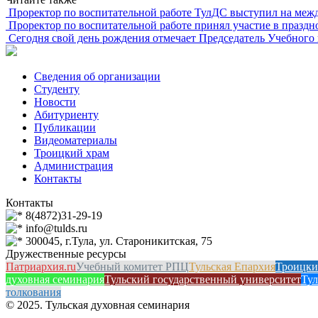
Проректор по воспитательной работе ТулДС выступил на ме
Проректор по воспитательной работе принял участие в праздн
Сегодня свой день рождения отмечает Председатель Учебного
Сведения об организации
Студенту
Новости
Абитуриенту
Публикации
Видеоматериалы
Троицкий храм
Администрация
Контакты
Контакты
8(4872)31-29-19
info@tulds.ru
300045, г.Тула, ул. Староникитская, 75
Дружественные ресурсы
Патриархия.ru
Учебный комитет РПЦ
Тульская Епархия
Троицки
духовная семинария
Тульский государственный университет
Тул
толкования
© 2025. Тульская духовная семинария