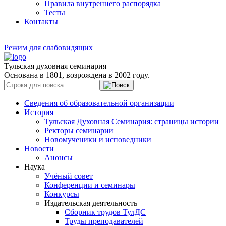
Правила внутреннего распорядка
Тесты
Контакты
Режим для слабовидящих
Тульская духовная семинария
Основана в 1801, возрождена в 2002 году.
Сведения об образовательной организации
История
Тульская Духовная Семинария: страницы истории
Ректоры семинарии
Новомученики и исповедники
Новости
Анонсы
Наука
Учёный совет
Конференции и семинары
Конкурсы
Издательская деятельность
Сборник трудов ТулДС
Труды преподавателей