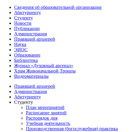
Сведения об образовательной организации
Абитуриенту
Студенту
Новости
Публикации
Администрация
Правящий архиерей
Наука
ЭИОС
Образование
Библиотека
Журнал «Духовный арсенал»
Храм Живоначальной Троицы
Видеоматериалы
Правящий архиерей
Администрация
Абитуриенту
Студенту
План мероприятий
Расписание занятий
Распорядок дня
Учебная деятельность
Производственная (богослужебная) практика