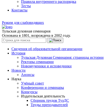
Правила внутреннего распорядка
Тесты
Контакты
Режим для слабовидящих
Тульская духовная семинария
Основана в 1801, возрождена в 2002 году.
Сведения об образовательной организации
История
Тульская Духовная Семинария: страницы истории
Ректоры семинарии
Новомученики и исповедники
Новости
Анонсы
Наука
Учёный совет
Конференции и семинары
Конкурсы
Издательская деятельность
Сборник трудов ТулДС
Труды преподавателей