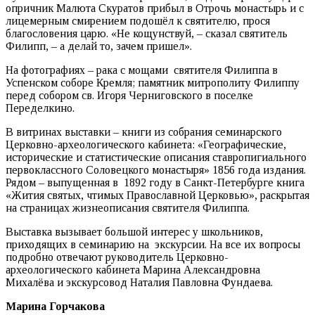
опричник Малюта Скуратов прибыл в Отрочь монастырь и с
лицемерным смирением подошёл к святителю, прося
благословения царю. «Не кощунствуй, – сказал святитель
Филипп, – а делай то, зачем пришел».
На фотографиях – рака с мощами святителя Филиппа в
Успенском соборе Кремля; памятник митрополиту Филиппу
перед собором св. Игоря Черниговского в поселке
Переделкино.
В витринах выставки – книги из собрания семинарского
Церковно-археологического кабинета: «Географические,
исторические и статистические описания ставропигиального
первоклассного Соловецкого монастыря» 1856 года издания.
Рядом – выпущенная в 1892 году в Санкт-Петербурге книга
«Жития святых, чтимых Православной Церковью», раскрытая
на страницах жизнеописания святителя Филиппа.
Выставка вызывает большой интерес у школьников,
приходящих в семинарию на экскурсии. На все их вопросы
подробно отвечают руководитель Церковно-
археологического кабинета Марина Александровна
Михалёва и экскурсовод Наталия Павловна Фундаева.
Марина Горчакова