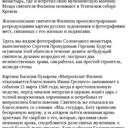
монастырь, где и встретил свою мученическую кончину.
Мощи святителя Филиппа почивают в Успенском соборе
Кремля.
Жизнеописание святителя Филиппа проиллюстрировано
репродукциями картин русских художников и фотографиями
мест, связанных с его жизнью и подвигами.
Здесь мы видим фотографию Соловецкого монастыря,
выполненную Сергеем Прокудиным-Горским. Будучи
игуменом этой обители в течение девяти летбудущий
святитель духовно возродил её, построил два
величественных храма, сам работал, как простой строитель,
возводя стены.
Картина Василия Пукирева «Митрополит Филипп
отказывается благословить Ивана Грозного» напоминает о
событии 21 марта 1568 года, когда в крестопоклонную
неделю, перед началом литургии в церковь вошёл царь с
толпой вооруженных опричников и потребовал от
митрополита благословения. Святитель же отказался их
благословить со словами: «Мы, государь, Богу приносим
бескровную жертву, а за алтарем льётся невинная кровь
христиан. Не скорблю о тех, которые, проливая свою
невинную кровь, сподобляются доли святых мучеников; о
твоей бедной душе страдаю. Хотя и образом Божиим почтен