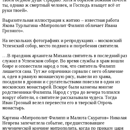
ты, однако ж смертный человек, и Господь взыщет всё от
руки твоей».
Выразительная иллюстрация к житию – известная работа
Якова Турлыгина «Митрополит Филипп обличает Ивана
Грозного».
На нескольких фотографиях и репродукциях – московский
Успенский собор, место подвига и погребения святителя.
…В праздник архангела Михаила святитель в последний раз
служил в Успенском соборе. Во время службы в храм вошли
бояре и оповестили народ о том, что святитель Филипп
лишается сана. Тут же опричники сорвали с него облачение
и, одев в рваную монашескую рясу, вывели из храма,
посадили в дровни и с ругательствами повезли в один из
московских монастырей. Вскоре были казнены многие
родственники Филиппа. Народ с утра до вечера толпился
вокруг обители, о святителе рассказывали чудеса. Тогда
Иван Грозный велел перевести его в тверской Отрочь
монастырь.
Картина «Митрополит Филипп и Малюта Скуратов» Николая
Неврева запечатлела событие, предшествовавшее
мученической кончине митрополита, когда по приказу царя