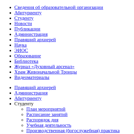
Сведения об образовательной организации
Абитуриенту
Студенту
Новости
Публикации
Администрация
Правящий архиерей
Наука
ЭИОС
Образование
Библиотека
Журнал «Духовный арсенал»
Храм Живоначальной Троицы
Видеоматериалы
Правящий архиерей
Администрация
Абитуриенту
Студенту
План мероприятий
Расписание занятий
Распорядок дня
Учебная деятельность
Производственная (богослужебная) практика