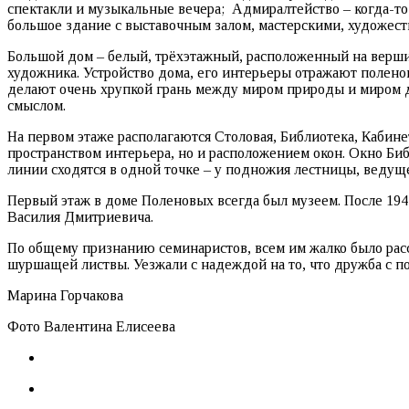
спектакли и музыкальные вечера; Адмиралтейство – когда-то 
большое здание с выставочным залом, мастерскими, художес
Большой дом – белый, трёхэтажный, расположенный на вершин
художника. Устройство дома, его интерьеры отражают полено
делают очень хрупкой грань между миром природы и миром д
смыслом.
На первом этаже располагаются Столовая, Библиотека, Кабине
пространством интерьера, но и расположением окон. Окно Биб
линии сходятся в одной точке – у подножия лестницы, ведуще
Первый этаж в доме Поленовых всегда был музеем. После 194
Василия Дмитриевича.
По общему признанию семинаристов, всем им жалко было расс
шуршащей листвы. Уезжали с надеждой на то, что дружба с по
Марина Горчакова
Фото Валентина Елисеева