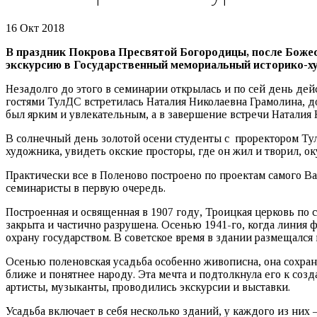
16 Окт 2018
В праздник Покрова Пресвятой Богородицы, после Божес
экскурсию в Государственный мемориальный историко-х
Незадолго до этого в семинарии открылась и по сей день дей
гостями ТулДС встретилась Наталия Николаевна Грамолина, до
был ярким и увлекательным, а в завершение встречи Наталия
В солнечный день золотой осени студенты с проректором Ту
художника, увидеть окские просторы, где он жил и творил, ок
Практически все в Поленово построено по проектам самого Ва
семинаристы в первую очередь.
Построенная и освященная в 1907 году, Троицкая церковь по 
закрыта и частично разрушена. Осенью 1941-го, когда линия 
охрану государством. В советское время в здании размещался 
Осенью поленовская усадьба особенно живописна, она сохра
ближе и понятнее народу. Эта мечта и подтолкнула его к соз
артисты, музыканты, проводились экскурсии и выставки.
Усадьба включает в себя несколько зданий, у каждого из них 