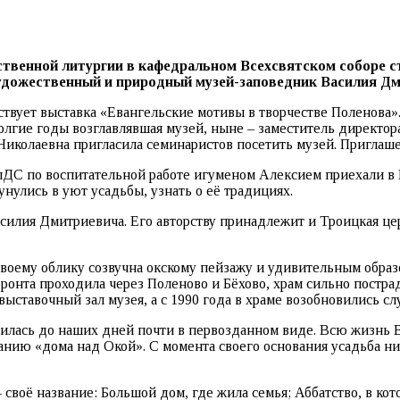
твенной литургии в кафедральном Всехсвятском соборе с
удожественный и природный музей-заповедник Василия Дм
ствует выставка «Евангельские мотивы в творчестве Поленова»
лгие годы возглавлявшая музей, ныне – заместитель директора 
 Николаевна пригласила семинаристов посетить музей. Приглаш
лДС по воспитательной работе игуменом Алексием приехали в 
унулись в уют усадьбы, узнать о её традициях.
силия Дмитриевича. Его авторству принадлежит и Троицкая цер
своему облику созвучна окскому пейзажу и удивительным образо
фронта проходила через Поленово и Бёхово, храм сильно постра
выставочный зал музея, а с 1990 года в храме возобновились сл
нилась до наших дней почти в первозданном виде. Всю жизнь 
данию «дома над Окой». С момента своего основания усадьба ни
– своё название: Большой дом, где жила семья; Аббатство, в ко