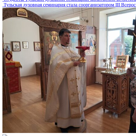
Тульская духовная семинария стала соорганизатором III Всер