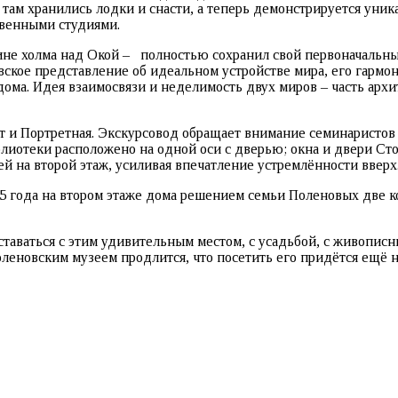
там хранились лодки и снасти, а теперь демонстрируется уника
твенными студиями.
е холма над Окой – полностью сохранил свой первоначальный 
вское представление об идеальном устройстве мира, его гармо
ома. Идея взаимосвязи и неделимость двух миров – часть арх
т и Портретная. Экскурсовод обращает внимание семинаристов н
лиотеки расположено на одной оси с дверью; окна и двери Сто
й на второй этаж, усиливая впечатление устремлённости вверх
5 года на втором этаже дома решением семьи Поленовых две к
таваться с этим удивительным местом, с усадьбой, с живопис
леновским музеем продлится, что посетить его придётся ещё н