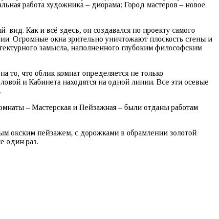
льная работа художника – диорама; Город мастеров – новое
вид. Как и всё здесь, он создавался по проекту самого
нии. Огромные окна зрительно уничтожают плоскость стены и
итектурного замысла, наполненного глубоким философским
а то, что облик комнат определяется не только
ловой и Кабинета находятся на одной линии. Все эти осевые
.
омнаты – Мастерская и Пейзажная – были отданы работам
ным окским пейзажем, с дорожками в обрамлении золотой
е один раз.