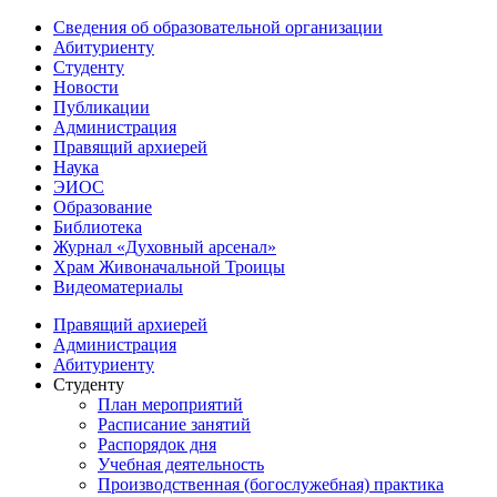
Сведения об образовательной организации
Абитуриенту
Студенту
Новости
Публикации
Администрация
Правящий архиерей
Наука
ЭИОС
Образование
Библиотека
Журнал «Духовный арсенал»
Храм Живоначальной Троицы
Видеоматериалы
Правящий архиерей
Администрация
Абитуриенту
Студенту
План мероприятий
Расписание занятий
Распорядок дня
Учебная деятельность
Производственная (богослужебная) практика