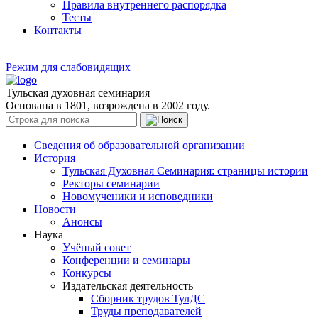
Правила внутреннего распорядка
Тесты
Контакты
Режим для слабовидящих
Тульская духовная семинария
Основана в 1801, возрождена в 2002 году.
Сведения об образовательной организации
История
Тульская Духовная Семинария: страницы истории
Ректоры семинарии
Новомученики и исповедники
Новости
Анонсы
Наука
Учёный совет
Конференции и семинары
Конкурсы
Издательская деятельность
Сборник трудов ТулДС
Труды преподавателей