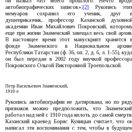
он назвал «Из моего прошлого. Нечто врод
автобиографических записок».
[2]
Рукопись эти
мемуаров сохранил его ученик, друг 
душеприказчик, профессор Казанской духовно
академии Иван Михайлович Покровский, котором
еще при жизни Знаменский завещал весь свой архив
В настоящее время этот манускрипт хранится 
фонде Знаменского в Национальном архив
Республики Татарстан (ф. 36, оп. 2, д. 6, л. 1-55), куд
он был передан в 2002 году внучкой профессор
Покровского Ольгой Викторовной Троепольской.
Петр Васильевич Знаменский,
1910-е
Рукопись автобиографии не датирована, но по ряд
признаков можно предположить, что Знаменски
работал над ней с 1910 года вплоть до самой смерти
Казанский краевед Борис Куницын считает, что о
написал эти воспоминания с тем, чтобы в будуще