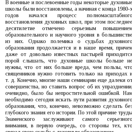
В военные и послевоенные годы некоторые духовны
школы были восстановлены, а начиная с конца 1980-
годов начался процесс полномасштабног
восстановления духовных школ, при этом последне
десятилетие отмечено серьезным повышение
образовательного и научного уровня в большинств
из них. Однако полемика о судьбах духовног
образования продолжается и в наше время, приче
даже от довольно известных пастырей приходитс
порой слышать, что духовные школы больше н
нужны, что от них больше вреда, чем пользы, чт
священников нужно готовить только на приходах 
т. д. Конечно, многие наши семинарии еще далеки о
совершенства, но ставить вопрос об их упразднении
очевидно, было бы непростительной ошибкой. На
необходимо сегодня искать пути развития духовног
образования, что, конечно, невозможно сделать бе
глубокого знания его истории. По этой причине труд
Знаменского заслуживают самого серьезног
внимания, в первую очередь, со стороны тех, кт
связал свою судьбу с духовным образованием.