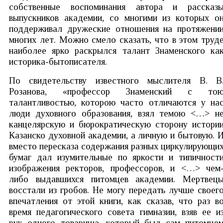
собственные воспоминания автора и рассказ
выпускников академии, со многими из которых о
поддерживал дружеские отношения на протяжени
многих лет. Можно смело сказать, что в этом труд
наиболее ярко раскрылся талант Знаменского ка
историка-бытописателя.
По свидетельству известного мыслителя В. В
Розанова, «профессор Знаменский с то
талантливостью, которою часто отличаются у на
люди духовного образования, взял темою <…> н
канцелярскую и бюрократическую сторону истори
Казанско духовной академии, а личную и бытовую. 
вместо пересказа содержания разных циркулирующи
бумаг дал изумительные по яркости и типичност
изображения ректоров, профессоров, и <…> чем
либо выдавшихся питомцев академии. Мертвец
восстали из гробов. Не могу передать лучше своег
впечатления от этой книги, как сказав, что раз в
время педагогического совета гимназии, взяв ее и
рук одного товарища, который был сам питомце