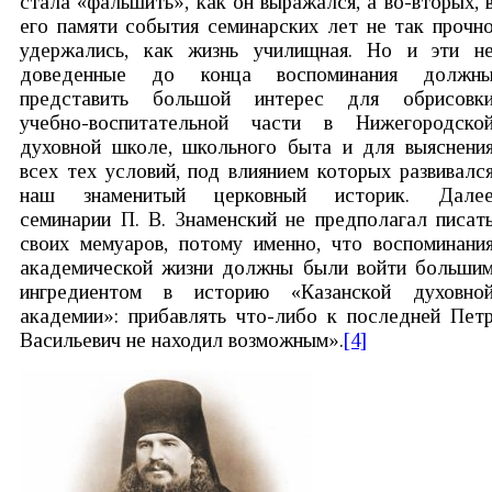
стала «фальшить», как он выражался, а во-вторых, 
его памяти события семинарских лет не так прочн
удержались, как жизнь училищная. Но и эти н
доведенные до конца воспоминания должн
представить большой интерес для обрисовк
учебно-воспитательной части в Нижегородско
духовной школе, школьного быта и для выяснени
всех тех условий, под влиянием которых развивалс
наш знаменитый церковный историк. Дале
семинарии П. В. Знаменский не предполагал писат
своих мемуаров, потому именно, что воспоминани
академической жизни должны были войти больши
ингредиентом в историю «Казанской духовно
академии»: прибавлять что-либо к последней Пет
Васильевич не находил возможным».
[4]