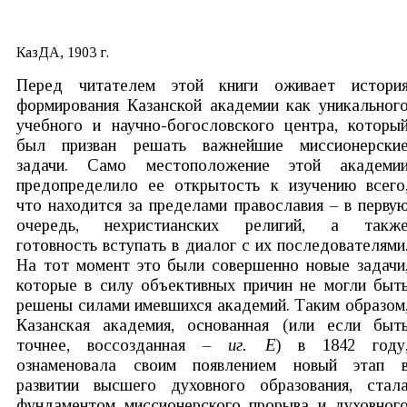
КазДА, 1903 г.
Перед читателем этой книги оживает истори
формирования Казанской академии как уникальног
учебного и научно-богословского центра, которы
был призван решать важнейшие миссионерски
задачи. Само местоположение этой академи
предопределило ее открытость к изучению всего
что находится за пределами православия – в перву
очередь, нехристианских религий, а такж
готовность вступать в диалог с их последователями
На тот момент это были совершенно новые задачи
которые в силу объективных причин не могли быт
решены силами имевшихся академий. Таким образом
Казанская академия, основанная (или если быт
точнее, воссозданная –
иг. Е
) в 1842 году
ознаменовала своим появлением новый этап 
развитии высшего духовного образования, стал
фундаментом миссионерского прорыва и духовног