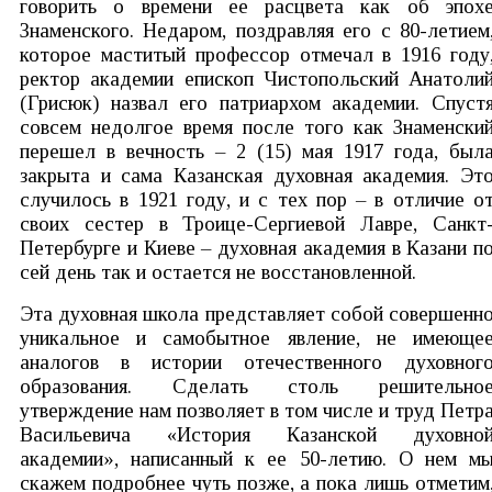
говорить о времени ее расцвета как об эпох
Знаменского. Недаром, поздравляя его с 80-летием
которое маститый профессор отмечал в 1916 году
ректор академии епископ Чистопольский Анатоли
(Грисюк) назвал его патриархом академии. Спуст
совсем недолгое время после того как Знаменски
перешел в вечность – 2 (15) мая 1917 года, был
закрыта и сама Казанская духовная академия. Эт
случилось в 1921 году, и с тех пор – в отличие о
своих сестер в Троице-Сергиевой Лавре, Санкт
Петербурге и Киеве – духовная академия в Казани п
сей день так и остается не восстановленной.
Эта духовная школа представляет собой совершенн
уникальное и самобытное явление, не имеюще
аналогов в истории отечественного духовног
образования. Сделать столь решительно
утверждение нам позволяет в том числе и труд Петр
Васильевича «История Казанской духовно
академии», написанный к ее 50-летию. О нем м
скажем подробнее чуть позже, а пока лишь отметим