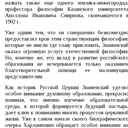
назвать также еще одного земляка-нижегородца
профессора философии Казанского университет
Аполлона Ивановича Смирнова, скончавшегося 
1902 г.
Уже одним тем, что он совершенно безвозмездн
предоставлял кров этим странствующим философам
которые не имели где главу приклонить, Знаменски
оказал огромную услугу отечественной философии
Но, конечно же, его вклад в развитие российског
образования не исчерпывается только оказание
благотворительной помощи ее малоимущи
представителям.
Как историк Русской Церкви Знаменский уделя
особое внимание духовному образованию, прекрасн
понимая, что именно изучение образовательно
среды, в которой формируется будущий пастырь
дает ключ к пониманию многих процессов церковно
жизни. Уже в самом начале своего биографическог
очерка Харлампович обращает особое внимание н