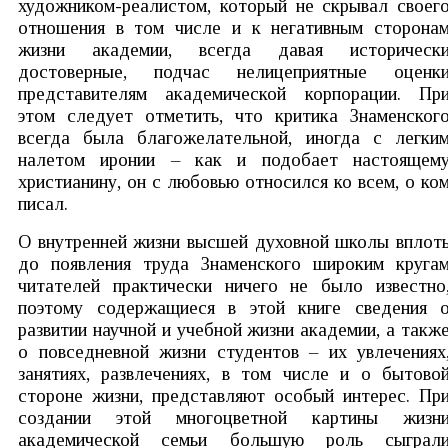
художником-реалистом, который не скрывал своег
отношения в том числе и к негативным сторона
жизни академии, всегда давая историческ
достоверные, подчас нелицеприятные оценк
представителям академической корпорации. Пр
этом следует отметить, что критика Знаменског
всегда была благожелательной, иногда с легки
налетом иронии – как и подобает настоящем
христианину, он с любовью относился ко всем, о ко
писал.
О внутренней жизни высшей духовной школы вплот
до появления труда Знаменского широким круга
читателей практически ничего не было известно
поэтому содержащиеся в этой книге сведения 
развитии научной и учебной жизни академии, а такж
о повседневной жизни студентов – их увлечениях
занятиях, развлечениях, в том числе и о бытово
стороне жизни, представляют особый интерес. Пр
создании этой многоцветной картины жизн
академической семьи большую роль сыграл