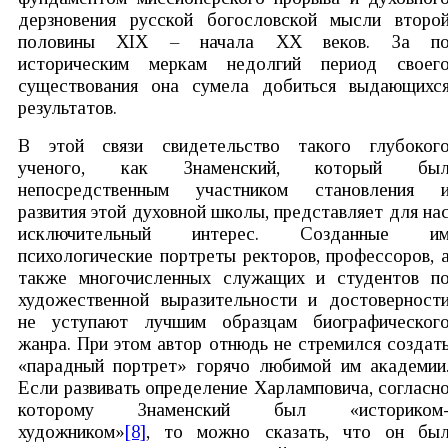
дерзновения русской богословской мысли второ
половины ХIХ – начала ХХ веков. За п
историческим меркам недолгий период своег
существования она сумела добиться выдающихс
результатов.
В этой связи свидетельство такого глубоког
ученого, как Знаменский, который бы
непосредственным участником становления 
развития этой духовной школы, представляет для на
исключительный интерес. Созданные и
психологические портреты ректоров, профессоров, 
также многочисленных служащих и студентов п
художественной выразительности и достоверност
не уступают лучшим образцам биографическог
жанра. При этом автор отнюдь не стремился создат
«парадный портрет» горячо любимой им академии
Если развивать определение Харламповича, согласн
которому Знаменский был «историком
художником»
[8]
, то можно сказать, что он бы