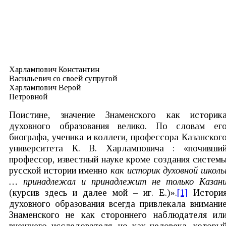
Харлампович Константин
Васильевич со своей супругой
Харлампович Верой
Петровной
Поистине, значение Знаменского как историк
духовного образования велико. По словам ег
биографа, ученика и коллеги, профессора Казанског
университета К. В. Харламповича : «почивши
профессор, известный науке кроме создания систем
русской истории именно
как историк духовной школ
… принадлежал и принадлежит не только Казан
(курсив здесь и далее мой – иг. Е.)».
[1]
Истори
духовного образования всегда привлекала внимани
Знаменского не как стороннего наблюдателя ил
внешнего исследователя, но как человека, которы