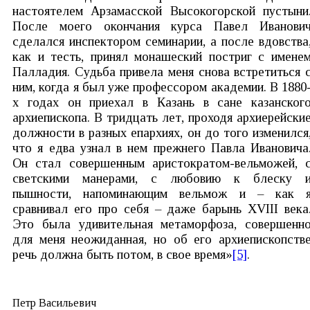
настоятелем Арзамасской Высокогорской пустыни
После моего окончания курса Павел Иванови
сделался инспектором семинарии, а после вдовства
как и тесть, принял монашеский постриг с имене
Палладия. Судьба привела меня снова встретиться 
ним, когда я был уже профессором академии. В 1880
х годах он приехал в Казань в сане казанског
архиепископа. В тридцать лет, проходя архиерейски
должности в разных епархиях, он до того изменился
что я едва узнал в нем прежнего Павла Ивановича
Он стал совершенным аристократом-вельможей, 
светскими манерами, с любовию к блеску 
пышности, напоминающим вельмож и – как 
сравнивал его про себя – даже барынь XVIII века
Это была удивительная метаморфоза, совершенн
для меня неожиданная, но об его архиепископств
речь должна быть потом, в свое время»
[5]
.
Петр Васильевич