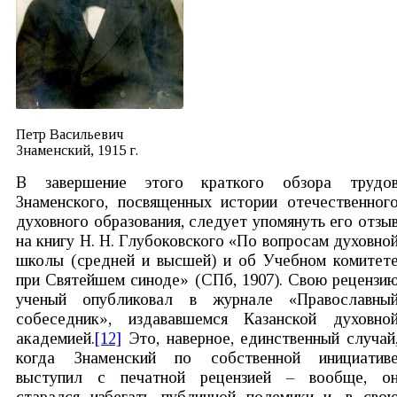
Петр Васильевич
Знаменский, 1915 г.
В завершение этого краткого обзора трудо
Знаменского, посвященных истории отечественног
духовного образования, следует упомянуть его отзы
на книгу Н. Н. Глубоковского «По вопросам духовно
школы (средней и высшей) и об Учебном комитет
при Святейшем синоде» (СПб, 1907). Свою рецензи
ученый опубликовал в журнале «Православны
собеседник», издававшемся Казанской духовно
академией.
[12]
Это, наверное, единственный случай
когда Знаменский по собственной инициатив
выступил с печатной рецензией – вообще, о
старался избегать публичной полемики и, в сво