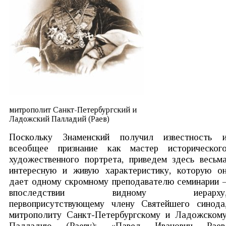
митрополит Санкт-Петербургский и
Ладожский Палладий (Раев)
Поскольку Знаменский получил известность 
всеобщее признание как мастер историческог
художественного портрета, приведем здесь весьм
интересную и живую характеристику, которую о
дает одному скромному преподавателю семинарии 
впоследствии видному иерарху
первоприсутствующему члену Святейшего синода
митрополиту Санкт-Петербургскому и Ладожском
Палладию (Раеву): «Павел Иванович Раев