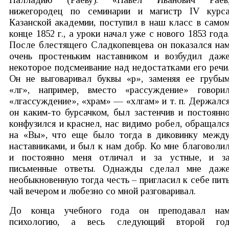
нижегородец по семинарии и магистр IV курс
Казанской академии, поступил в наш класс в само
конце 1852 г., а уроки начал уже с нового 1853 года
После блестящего Сладкопевцева он показался на
очень простеньким наставником и возбудил даж
некоторое подсмеивание над недостатками его речи
Он не выговаривал буквы «р», заменяя ее грубы
«лг», например, вместо «рассуждение» говори
«лгассуждение», «храм» — «хлгам» и т. п. Держалс
он каким-то бурсачком, был застенчив и постоянн
конфузился и краснел, нас видимо робел, обращалс
на «Вы», что еще было тогда в диковинку межд
наставниками, и был к нам добр. Ко мне благоволи
и постоянно меня отличал и за устные, и з
письменные ответы. Однажды сделал мне даж
необыкновенную тогда честь – пригласил к себе пит
чай вечером и любезно со мной разговаривал.
До конца учебного года он преподавал на
психологию, а весь следующий второй го