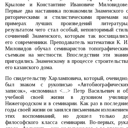
Крылове и Константине Ивановиче Миловидове
Первые два наставника познакомили Знаменского 
риторическими и стилистическими приемами н
примерах лучших произведений литературы
результатом чего стал особый, неповторимый стил
сочинений Знаменского, которым так восхищалис
его современники. Преподаватель математики К. И
Миловидов обучал семинаристов топографически
съемкам на местности. Впоследствии эти знани
пригодились Знаменскому в процессе строительств
его казанского дома.
По свидетельству Харламповича, который, очевидно
был знаком с рукописью «Автобиографически
записок», «вспоминал <…> Петр Васильевич и о
учебной своей жизни в духовном училищ
Нижегородском и в семинарии. Как раз в последни
годы своей жизни он занялся письменным изложение
этих воспоминаний, но дошел только д
философского класса семинарии. Во-первых, рук