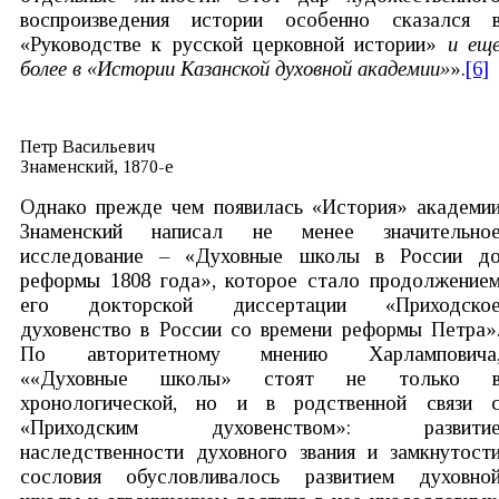
воспроизведения истории особенно сказался 
«Руководстве к русской церковной истории»
и ещ
более в «Истории Казанской духовной академии»
».
[6]
Петр Васильевич
Знаменский, 1870-е
Однако прежде чем появилась «История» академи
Знаменский написал не менее значительно
исследование – «Духовные школы в России д
реформы 1808 года», которое стало продолжение
его докторской диссертации «Приходско
духовенство в России со времени реформы Петра»
По авторитетному мнению Харламповича
««Духовные школы» стоят не только 
хронологической, но и в родственной связи 
«Приходским духовенством»: развити
наследственности духовного звания и замкнутост
сословия обусловливалось развитием духовно