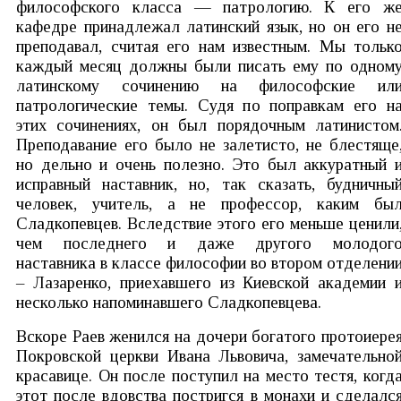
философского класса — патрологию. К его ж
кафедре принадлежал латинский язык, но он его н
преподавал, считая его нам известным. Мы тольк
каждый месяц должны были писать ему по одном
латинскому сочинению на философские ил
патрологические темы. Судя по поправкам его н
этих сочинениях, он был порядочным латинистом
Преподавание его было не залетисто, не блестяще
но дельно и очень полезно. Это был аккуратный 
исправный наставник, но, так сказать, будничны
человек, учитель, а не профессор, каким бы
Сладкопевцев. Вследствие этого его меньше ценили
чем последнего и даже другого молодог
наставника в классе философии во втором отделени
– Лазаренко, приехавшего из Киевской академии 
несколько напоминавшего Сладкопевцева.
Вскоре Раев женился на дочери богатого протоиере
Покровской церкви Ивана Львовича, замечательно
красавице. Он после поступил на место тестя, когд
этот после вдовства постригся в монахи и сделалс