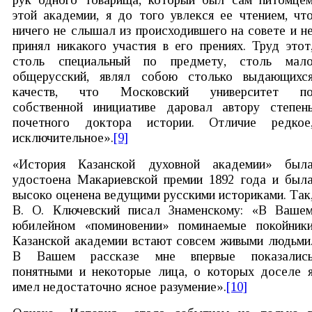
этой академии, я до того увлекся ее чтением, чт
ничего не слышал из происходившего на совете и н
принял никакого участия в его прениях. Труд этот
столь специальный по предмету, столь мал
общерусский, являл собою столько выдающихс
качеств, что Московский университет п
собственной инициативе даровал автору степен
почетного доктора истории. Отличие редкое
исключительное».
[9]
«История Казанской духовной академии» был
удостоена Макариевской премии 1892 года и был
высоко оценена ведущими русскими историками. Так
В. О. Ключевский писал Знаменскому: «В Ваше
юбилейном «поминовении» поминаемые покойник
Казанской академии встают совсем живыми людьми
В Вашем рассказе мне впервые показалис
понятными и некоторые лица, о которых доселе 
имел недостаточно ясное разумение».
[10]