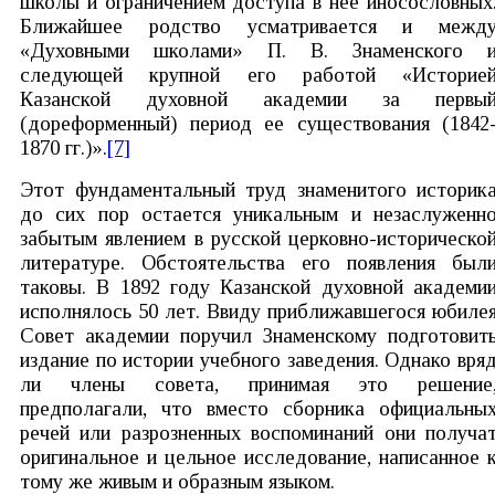
школы и ограничением доступа в нее иносословных
Ближайшее родство усматривается и межд
«Духовными школами» П. В. Знаменского 
следующей крупной его работой «Историе
Казанской духовной академии за первы
(дореформенный) период ее существования (1842
1870 гг.)».
[7]
Этот фундаментальный труд знаменитого историк
до сих пор остается уникальным и незаслуженн
забытым явлением в русской церковно-историческо
литературе. Обстоятельства его появления был
таковы. В 1892 году Казанской духовной академи
исполнялось 50 лет. Ввиду приближавшегося юбиле
Совет академии поручил Знаменскому подготовит
издание по истории учебного заведения. Однако вря
ли члены совета, принимая это решение
предполагали, что вместо сборника официальны
речей или разрозненных воспоминаний они получа
оригинальное и цельное исследование, написанное 
тому же живым и образным языком.