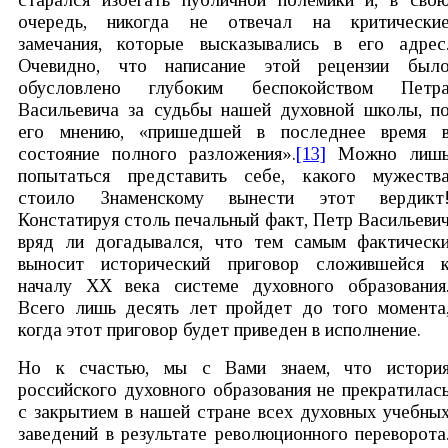
очередь, никогда не отвечал на критически
замечания, которые высказывались в его адрес
Очевидно, что написание этой рецензии был
обусловлено глубоким беспокойством Петр
Васильевича за судьбы нашей духовной школы, п
его мнению, «пришедшей в последнее время 
состояние полного разложения».
[13]
Можно лиш
попытаться представить себе, какого мужеств
стоило Знаменскому вынести этот вердикт
Констатируя столь печальный факт, Петр Васильеви
вряд ли догадывался, что тем самым фактическ
выносит исторический приговор сложившейся 
началу ХХ века системе духовного образования
Всего лишь десять лет пройдет до того момента
когда этот приговор будет приведен в исполнение.
Но к счастью, мы с Вами знаем, что истори
российского духовного образования не прекратилас
с закрытием в нашей стране всех духовных учебны
заведений в результате революционного переворота