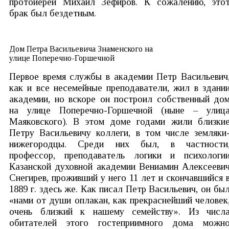
протоиерей Михаил Зефиров. К сожалению, это
брак был бездетным.
Дом Петра Васильевича Знаменского на
улице Поперечно-Горшечной
Первое время службы в академии Петр Васильевич
как и все несемейные преподаватели, жил в здани
академии, но вскоре он построил собственный до
на улице Поперечно-Горшечной (ныне – улиц
Маяковского). В этом доме годами жили близки
Петру Васильевичу коллеги, в том числе земляки
нижегородцы. Среди них был, в частности
профессор, преподаватель логики и психологи
Казанской духовной академии Вениамин Алексееви
Снегирев, проживший у него 11 лет и скончавшийся 
1889 г. здесь же. Как писал Петр Васильевич, он бы
«нами от души оплакан, как прекраснейший человек
очень близкий к нашему семейству». Из числ
обитателей этого гостеприимного дома можн