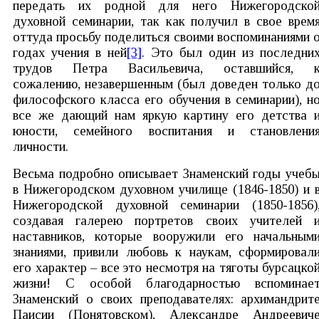
передать их родной для него Нижегородско
духовной семинарии, так как получил в свое врем
оттуда просьбу поделиться своими воспоминаниями 
годах учения в ней
[3]
. Это был один из последни
трудов Петра Васильевича, оставшийся, 
сожалению, незавершенным (был доведен только д
философского класса его обучения в семинарии), н
все же дающий нам яркую картину его детства 
юности, семейного воспитания и становлени
личности.
Весьма подробно описывает Знаменский годы учеб
в Нижегородском духовном училище (1846-1850) и 
Нижегородской духовной семинарии (1850-1856)
создавая галерею портретов своих учителей 
наставников, которые вооружили его начальным
знаниями, привили любовь к наукам, сформировал
его характер – все это несмотря на тяготы бурсацко
жизни! С особой благодарностью вспоминае
Знаменский о своих преподавателях: архимандрит
Паисии (Понятовском), Александре Андреевич