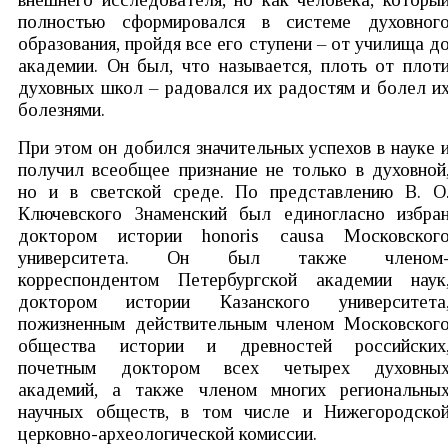
полностью сформировался в системе духовног
образования, пройдя все его ступени – от училища д
академии. Он был, что называется, плоть от плот
духовных школ – радовался их радостям и болел и
болезнями.
При этом он добился значительных успехов в науке 
получил всеобщее признание не только в духовной
но и в светской среде. По представлению В. О
Ключевского Знаменский был единогласно избра
доктором истории honoris causa Московског
университета. Он был также членом
корреспондентом Петербургской академии наук
доктором истории Казанского университета
пожизненным действительным членом Московског
общества истории и древностей российских
почетным доктором всех четырех духовны
академий, а также членом многих региональны
научных обществ, в том числе и Нижегородско
церковно-археологической комиссии.